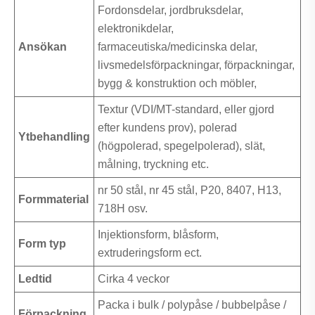
Fordonsdelar, jordbruksdelar,
elektronikdelar,
Ansökan
farmaceutiska/medicinska delar,
livsmedelsförpackningar, förpackningar,
bygg & konstruktion och möbler,
Textur (VDI/MT-standard, eller gjord
efter kundens prov), polerad
Ytbehandling
(högpolerad, spegelpolerad), slät,
målning, tryckning etc.
nr 50 stål, nr 45 stål, P20, 8407, H13,
Formmaterial
718H osv.
Injektionsform, blåsform,
Form typ
extruderingsform ect.
Ledtid
Cirka 4 veckor
Packa i bulk / polypåse / bubbelpåse /
Förpackning