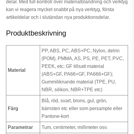
delar. Med full kontroll över materialblandning och verktyg
kan vi reagera mycket snabbt på nya verktyg, första
artikeldelar och i slutändan nya produktionsdelar.
Produktbeskrivning
PP, ABS, PC, ABS+PC, Nylon, delrin
(POM), PMMA, AS, PS, PE, PET, PVC,
PEEK, etc; GF tillsatt material
Material
(ABS+GF, PA66+GF, PA666+GF);
Gummiliknande material (TPE, PU, ​​
NBR, silikon, NBR+TPE etc)
Blå, röd, svart, brons, gul, grön,
Färg
bärnsten etc eller som persample eller
Pantone-kort
Parametrar
Tum, centimeter, millimeter osv.