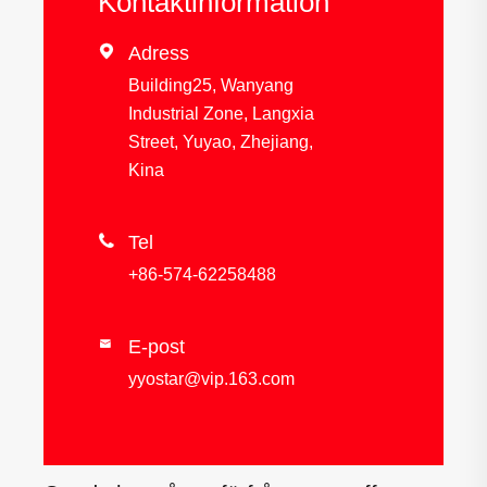
Kontaktinformation

Adress
Building25, Wanyang
Industrial Zone, Langxia
Street, Yuyao, Zhejiang,
Kina

Tel
+86-574-62258488
E-post

yyostar@vip.163.com