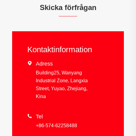
Skicka förfrågan
Kontaktinformation

Adress
Building25, Wanyang
Industrial Zone, Langxia
Street, Yuyao, Zhejiang,
Kina

Tel
+86-574-62258488