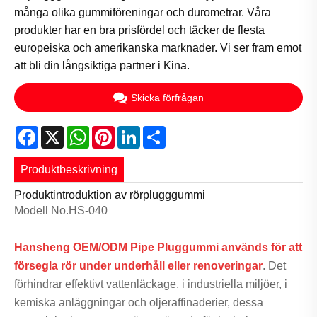
många olika gummiföreningar och durometrar. Våra
produkter har en bra prisfördel och täcker de flesta
europeiska och amerikanska marknader. Vi ser fram emot
att bli din långsiktiga partner i Kina.
Skicka förfrågan
Facebook
X
WhatsApp
Pinterest
LinkedIn
Share
Produktbeskrivning
Produktintroduktion av rörplugggummi
Modell No.HS-040
Hansheng OEM/ODM Pipe Pluggummi används för att
försegla rör under underhåll eller renoveringar
. Det
förhindrar effektivt vattenläckage, i industriella miljöer, i
kemiska anläggningar och oljeraffinaderier, dessa