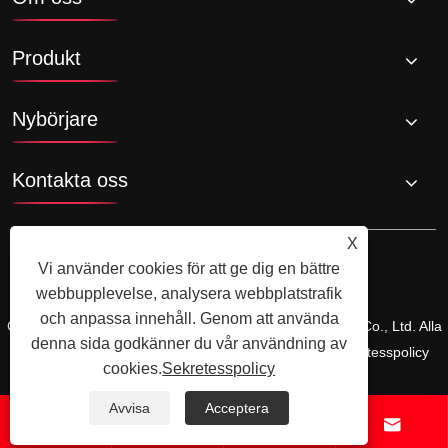
Produkt
Nybörjare
Kontakta oss
X
Vi använder cookies för att ge dig en bättre
webbupplevelse, analysera webbplatstrafik
och anpassa innehåll. Genom att använda
Copyright © 2025yuyao Hansheng Electrical Appliances Co., Ltd. Alla
denna sida godkänner du vår användning av
rättigheter reserverade.
Links
Sitemap
RSS
XML
Sekretesspolicy
cookies.
Sekretesspolicy
Avvisa
Acceptera



