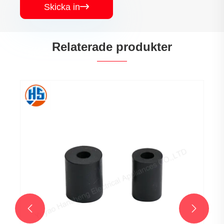
Skicka in

Relaterade produkter
Anpassade gjutna gummidelar
Visa mer >>

