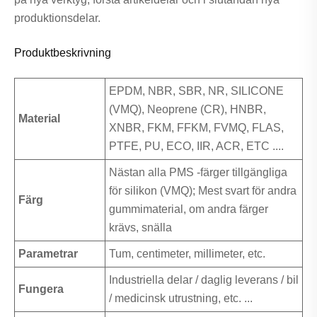
produktionsdelar.
Produktbeskrivning
EPDM, NBR, SBR, NR, SILICONE
(VMQ), Neoprene (CR), HNBR,
Material
XNBR, FKM, FFKM, FVMQ, FLAS,
PTFE, PU, ​​ECO, IIR, ACR, ETC ....
Nästan alla PMS -färger tillgängliga
för silikon (VMQ); Mest svart för andra
Färg
gummimaterial, om andra färger
krävs, snälla
Parametrar
Tum, centimeter, millimeter, etc.
Industriella delar / daglig leverans / bil
Fungera
/ medicinsk utrustning, etc. ...