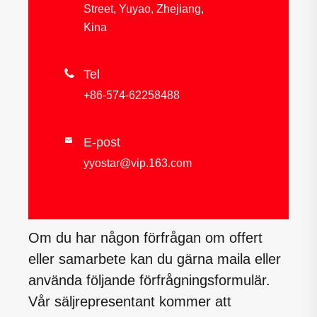
Street, Yuyao, Zhejiang,
Kina

Tel
+86-574-62258488
E-post

yyostar@vip.163.com
Om du har någon förfrågan om offert
eller samarbete kan du gärna maila eller
använda följande förfrågningsformulär.
Vår säljrepresentant kommer att