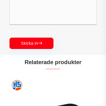
Skicka in

Relaterade produkter