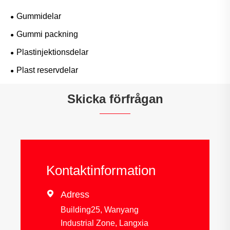
Gummidelar
Gummi packning
Plastinjektionsdelar
Plast reservdelar
Skicka förfrågan
Kontaktinformation

Adress
Building25, Wanyang
Industrial Zone, Langxia